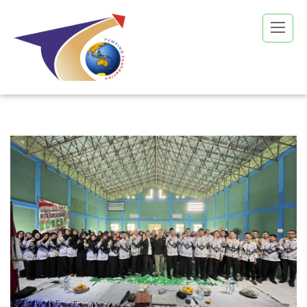
Lompat
ke
konten